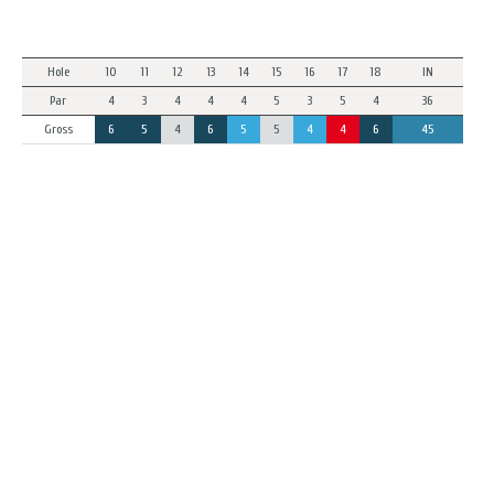
Hole
10
11
12
13
14
15
16
17
18
IN
Par
4
3
4
4
4
5
3
5
4
36
Gross
6
5
4
6
5
5
4
4
6
45