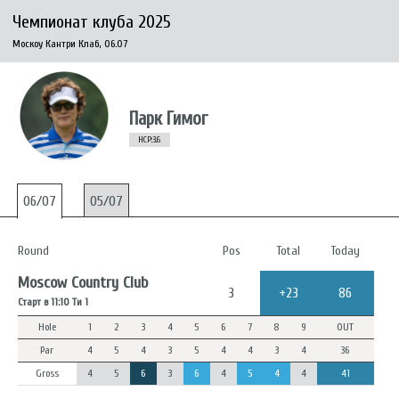
Чемпионат клуба 2025
Москоу Кантри Клаб, 06.07
Парк Гимог
HCP:3.6
06/07
05/07
Round
Pos
Total
Today
Moscow Country Club
3
+23
86
Старт в 11:10 Ти 1
Hole
1
2
3
4
5
6
7
8
9
OUT
Par
4
5
4
3
5
4
4
3
4
36
Gross
4
5
6
3
6
4
5
4
4
41