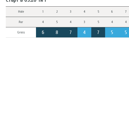
Hole
1
2
3
4
5
6
7
Par
4
5
4
3
5
4
4
6
8
7
4
7
5
5
Gross