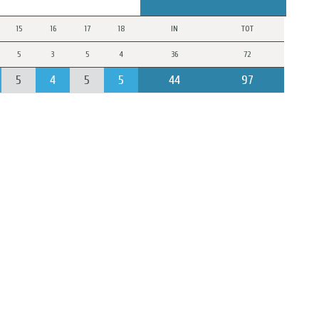
15
16
17
18
IN
TOT
5
3
5
4
36
72
5
4
5
5
44
97