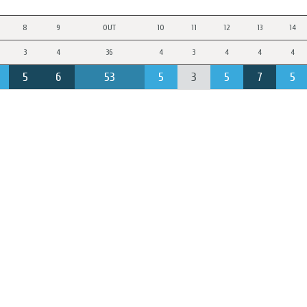
8
9
OUT
10
11
12
13
14
3
4
36
4
3
4
4
4
5
6
53
5
3
5
7
5