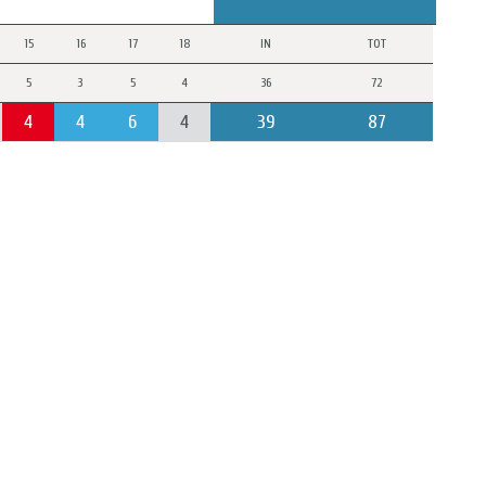
15
16
17
18
IN
TOT
5
3
5
4
36
72
4
4
6
4
39
87