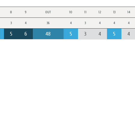
8
9
OUT
10
11
12
13
14
3
4
36
4
3
4
4
4
5
6
48
5
3
4
5
4