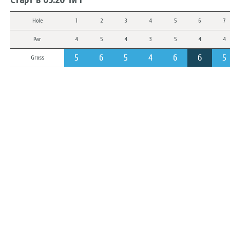
Hole
1
2
3
4
5
6
7
Par
4
5
4
3
5
4
4
5
6
5
4
6
6
5
Gross